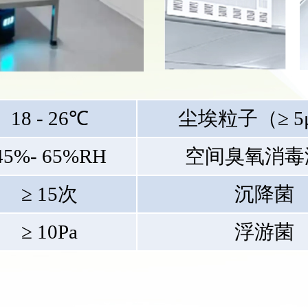
18 - 26℃
尘埃粒子（≥ 5
45%- 65%RH
空间臭氧消毒
≥ 15次
沉降菌
≥ 10Pa
浮游菌